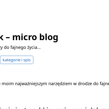
k – micro blog
ży do fajnego życia…
kategorie i spis
ę moim najważniejszym narzędziem w drodze do fajne