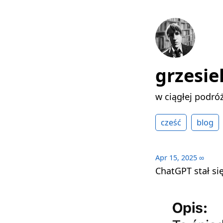
grzesie
w ciągłej podró
cześć
blog
Apr 15, 2025
∞
ChatGPT stał si